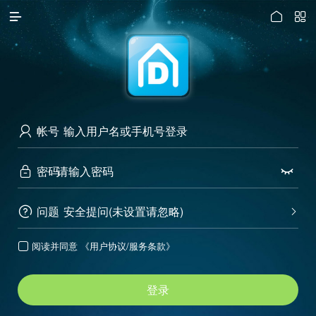




访问电脑版
帐号

密码


问题
安全提问(未设置请忽略)


阅读并同意
《用户协议/服务条款》

登录