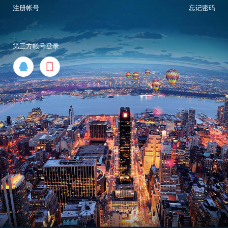
注册帐号
忘记密码
第三方帐号登录

