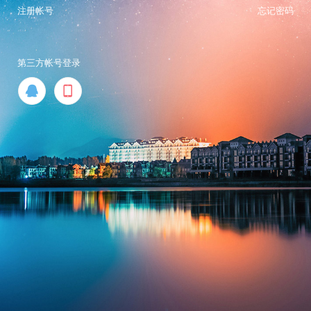
注册帐号
忘记密码
第三方帐号登录

