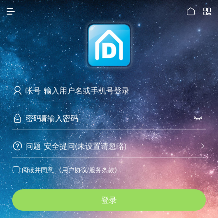




访问电脑版
帐号

密码


问题
安全提问(未设置请忽略)


阅读并同意
《用户协议/服务条款》

登录