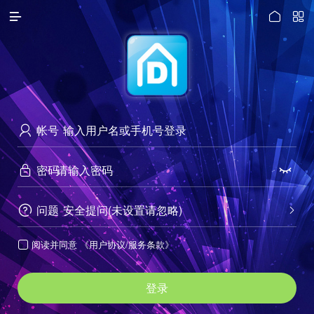




访问电脑版
帐号

密码


问题
安全提问(未设置请忽略)


阅读并同意
《用户协议/服务条款》

登录