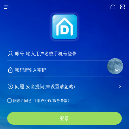




访问电脑版
帐号

密码


问题
安全提问(未设置请忽略)


阅读并同意
《用户协议/服务条款》

登录