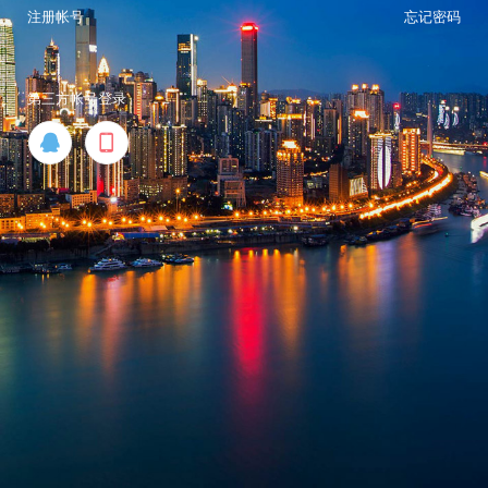
注册帐号
忘记密码
第三方帐号登录

