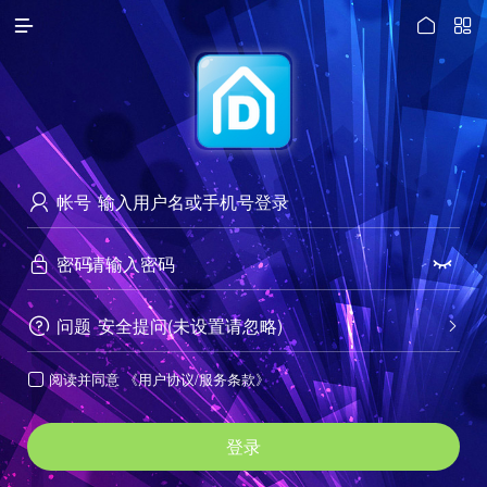




访问电脑版
帐号

密码


问题
安全提问(未设置请忽略)


阅读并同意
《用户协议/服务条款》

登录