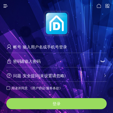




访问电脑版
帐号

密码


问题
安全提问(未设置请忽略)


阅读并同意
《用户协议/服务条款》

登录