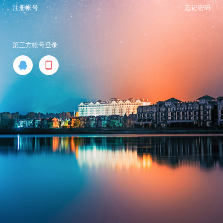
注册帐号
忘记密码
第三方帐号登录

