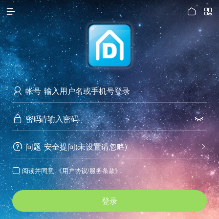




访问电脑版
帐号

密码


问题
安全提问(未设置请忽略)


阅读并同意
《用户协议/服务条款》

登录