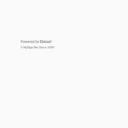
Powered by
Discuz!
© MyDigit.Net Since 2006