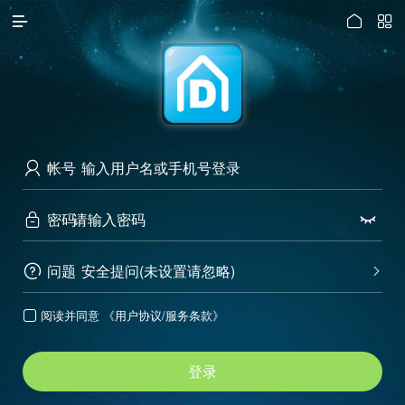




访问电脑版
帐号

密码


问题
安全提问(未设置请忽略)


阅读并同意
《用户协议/服务条款》

登录