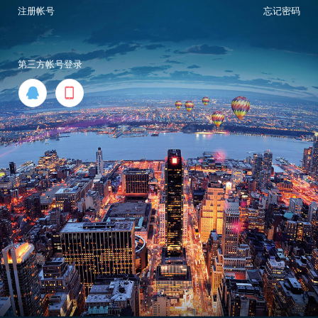
注册帐号
忘记密码
第三方帐号登录

