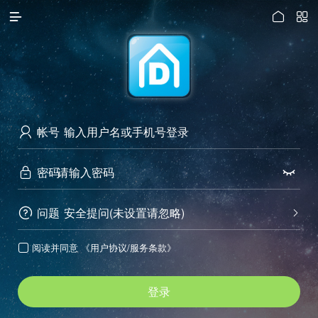




访问电脑版
帐号

密码


问题
安全提问(未设置请忽略)


阅读并同意
《用户协议/服务条款》

登录