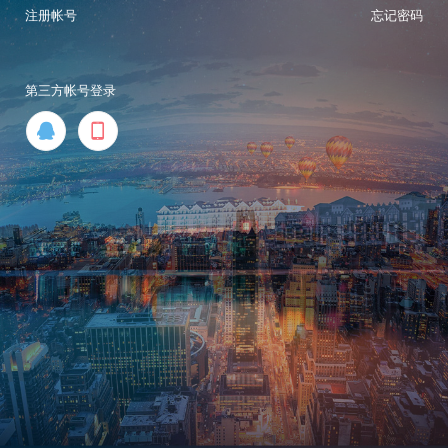
注册帐号
忘记密码
第三方帐号登录

