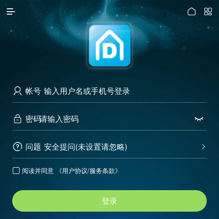




访问电脑版
帐号

密码


问题
安全提问(未设置请忽略)


阅读并同意
《用户协议/服务条款》

登录