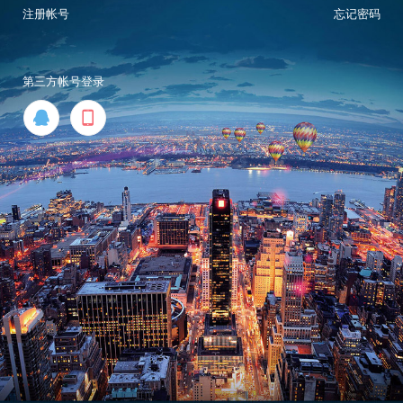
注册帐号
忘记密码
第三方帐号登录

