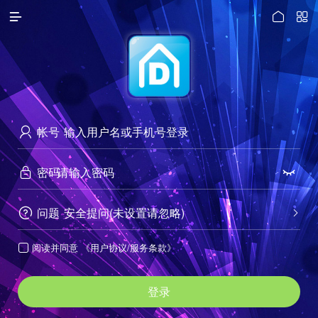




访问电脑版
帐号

密码


问题
安全提问(未设置请忽略)


阅读并同意
《用户协议/服务条款》

登录