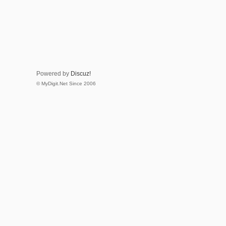
Powered by
Discuz!
© MyDigit.Net Since 2006