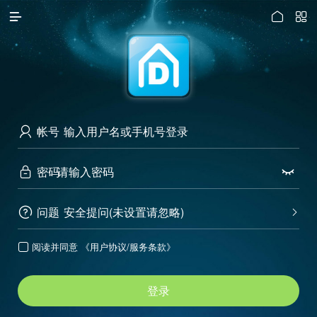




访问电脑版
帐号

密码


问题
安全提问(未设置请忽略)


阅读并同意
《用户协议/服务条款》

登录