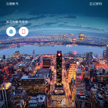
注册帐号
忘记密码
第三方帐号登录

