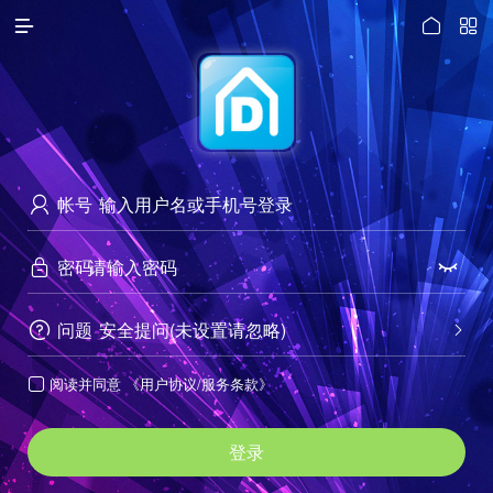




访问电脑版
帐号

密码


问题
安全提问(未设置请忽略)


阅读并同意
《用户协议/服务条款》

登录