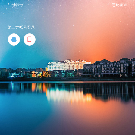
注册帐号
忘记密码
第三方帐号登录

