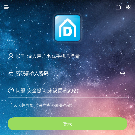




访问电脑版
帐号

密码


问题
安全提问(未设置请忽略)


阅读并同意
《用户协议/服务条款》

登录