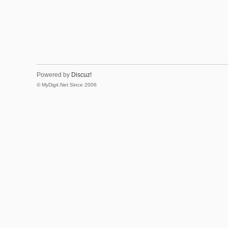
Powered by
Discuz!
© MyDigit.Net Since 2006