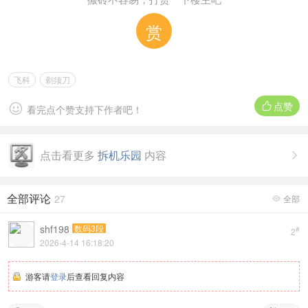
赏
飞科
剃须刀
点赞


看完点个赞支持下作者吧！
点击看更多
拆机乐园
内容

全部评论
27
全部

shf198
数码3段
#
2
2026-4-14 16:18:20
游客请
登录
后查看回复内容