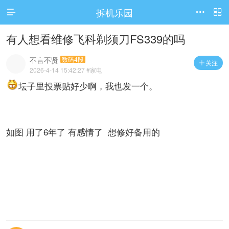
拆机乐园




访问电脑版
有人想看维修飞科剃须刀FS339的吗
不言不贤
数码4段
关注

2026-4-14 15:42:27
#家电
坛子里投票贴好少啊，我也发一个。
如图 用了6年了 有感情了 想修好备用的