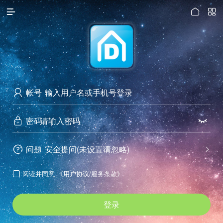




访问电脑版
帐号

密码


问题
安全提问(未设置请忽略)


阅读并同意
《用户协议/服务条款》

登录