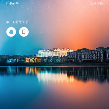
注册帐号
忘记密码
第三方帐号登录

