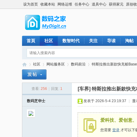
设为首页
收藏本站
网络运维
任务中心
道具中心
获得家元
原创收
首頁
社区
数智时代
关注
导读
淘帖
社区
网站服务区
数码前沿
特斯拉推出新款快充桩Basech
[车界]
特斯拉推出新款快充桩B
查看:
256
|
回复:
1
数
»
›
›
›
数码芝华士
发表于 2026-5-4 23:19:37
|
显
爱科技、爱创意、
您需要
登录
才可以下