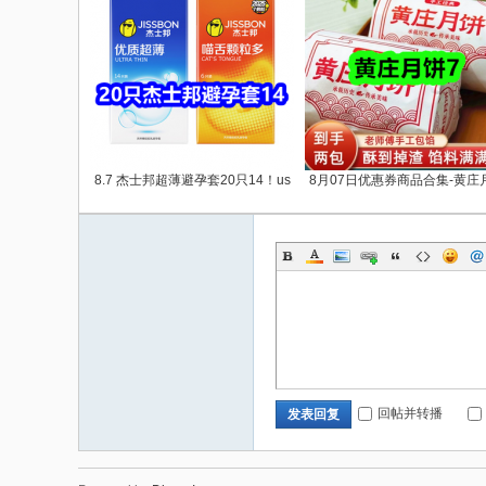
8.7 杰士邦超薄避孕套20只14！us
8月07日优惠券商品合集-黄庄
回帖并转播
发表回复