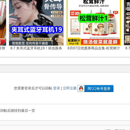
月饼
8.7 夹耳式蓝牙耳机19！呋虫胺杀
8月07日优惠券商品合集-松茸鲜汁
8
您需要登录后才可以回帖
登录
|
立即注册
回帖后跳转到最后一页