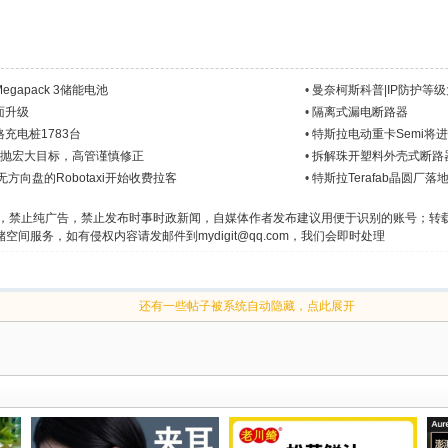
apack 3储能电池
•
曼奈柯斯科普|IP防护等
面升级
•
隔离式漏电断路器
充电桩1783台
•
特斯拉电动重卡Semi将
斯克抛宏大目标，高管谨慎修正
•
拆解珠开塑料外壳式断路器（ZR
方向盘的Robotaxi开始收费拉客
•
特斯拉Terafab晶圆厂
文，禁止纯广告，禁止发布时事时政新闻，自媒体作者发布建议用便于识别的账号；转
间服务，如有侵权内容请发邮件到mydigit@qq.com，我们会即时处理
还有一些帖子被系统自动隐藏，点此展开