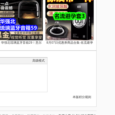
.7 华强北琉璃蓝牙音箱29！意尔
8月07日优惠券商品合集-名流避孕
高级模式
本版积分规则