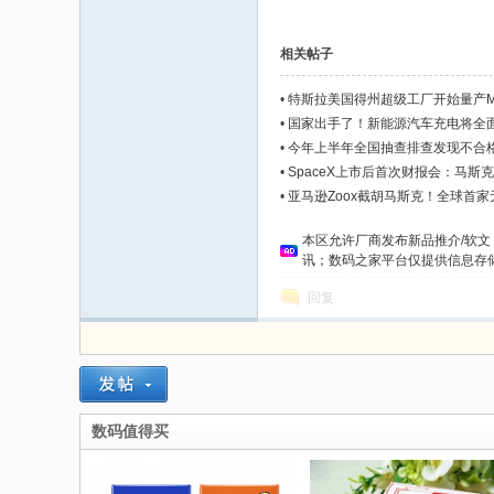
相关帖子
•
特斯拉美国得州超级工厂开始量产Meg
•
国家出手了！新能源汽车充电将全
•
今年上半年全国抽查排查发现不合格
•
SpaceX上市后首次财报会：马
•
亚马逊Zoox截胡马斯克！全球首家无
本区允许厂商发布新品推介/软
讯；数码之家平台仅提供信息存储空
回复
数码值得买