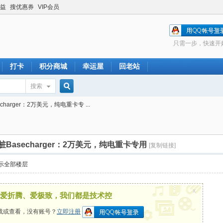
益
搜优惠券
VIP会员
只需一步，快速开
打卡
积分商城
幸运屋
回老站
搜索
搜
arger：2万美元，纯电重卡专 ...
索
asecharger：2万美元，纯电重卡专用
[复制链接]
示全部楼层
x
爱折腾、爱极致，我们都是技术控
载或查看，没有账号？
立即注册