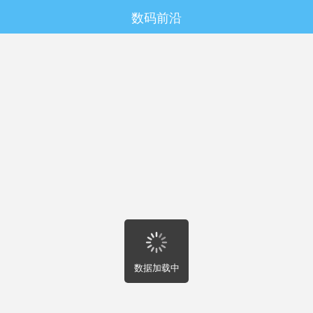
数码前沿




访问电脑版
索尼拉上台积电组队憋大招 下代手机和汽车
的“眼睛”要换代了
麻薯滑芝士
数码5段
关注

2026-5-10 20:00:04
#业界
哎，我跟你们说，现在所有觉得手机拍照已经卷到天花
板、心想“还能怎么提升”的摄影爱好者，所有一看到自动
驾驶测试车脑袋上转来转去的激光雷达就好奇它到底怎
么“看路”的科技观察家，还有那些一听到“索尼传感
器”、“台积电3纳米”这类词就DNA动了的硬核半导体行业
关注者们，咱们今天得好好唠一个可能从根子上改变你
手机、你未来开的车、甚至你家里机器人“视力”的行业大
数据加载中
地震。这消息是业内挺有名的分析机构TrendForce给挖出
来的，事儿特别大，一句话概括：索尼半导体和台积电