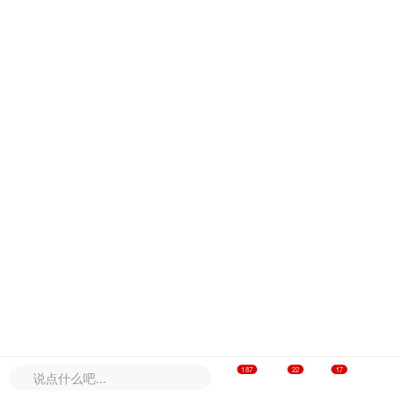
187
22
17




说点什么吧...
