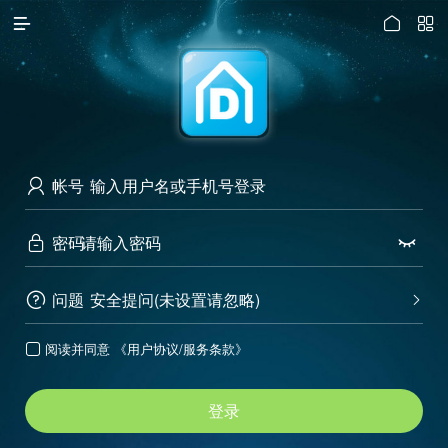




访问电脑版
帐号

密码


问题
安全提问(未设置请忽略)


阅读并同意
《用户协议/服务条款》

登录