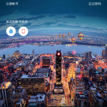
注册帐号
忘记密码
第三方帐号登录

