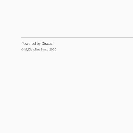
Powered by
Discuz!
© MyDigit.Net Since 2006