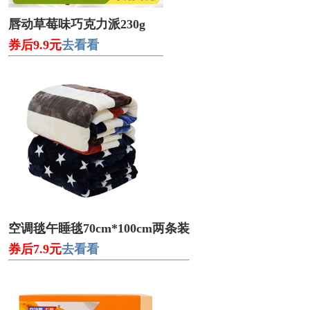
唇动草莓味巧克力派230g
券后9.9元
去看看
空调毯午睡毯70cm*100cm两条装
券后7.9元
去看看