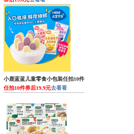
小鹿蓝蓝儿童零食小包装任拍10件
任拍10件券后19.9元
去看看