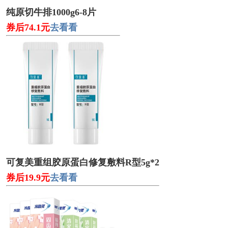
纯原切牛排1000g6-8片
券后74.1元
去看看
可复美重组胶原蛋白修复敷料R型5g*2
券后19.9元
去看看