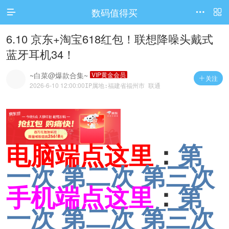
数码值得买




访问电脑版
6.10 京东+淘宝618红包！联想降噪头戴式
蓝牙耳机34！
~白菜@爆款合集~
VIP黄金会员
关注

2026-6-10 12:00:00
IP属地:福建省福州市 联通
电脑端点这里
：
第
一次
第二次
第三次
手机端点这里
：
第
一次
第二次
第三次