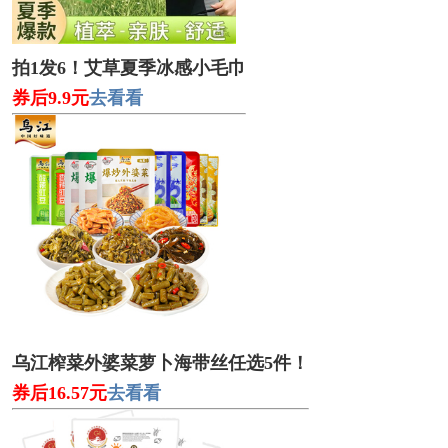
拍1发6！艾草夏季冰感小毛巾
券后9.9元
去看看
乌江榨菜外婆菜萝卜海带丝任选5件！
券后16.57元
去看看