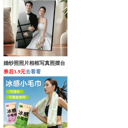
婚纱照照片相框写真照摆台
券后3.9元
去看看