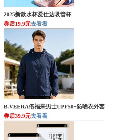
2025新款水杯爱仕达吸管杯
券后19.9元
去看看
B.VEERA倍福来男士UPF50+防晒衣外套
券后39.9元
去看看