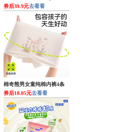
券后39.9元
去看看
棉奇熊男女童纯棉内裤4条
券后18.05元
去看看