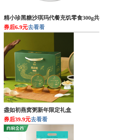
精小珍黑糖沙琪玛代餐充饥零食300g共
券后6.9元
去看看
盏如初燕窝粥新年限定礼盒
券后39.9元
去看看