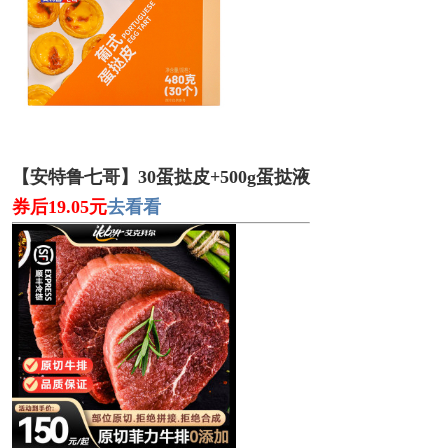
【安特鲁七哥】30蛋挞皮+500g蛋挞液
券后19.05元
去看看