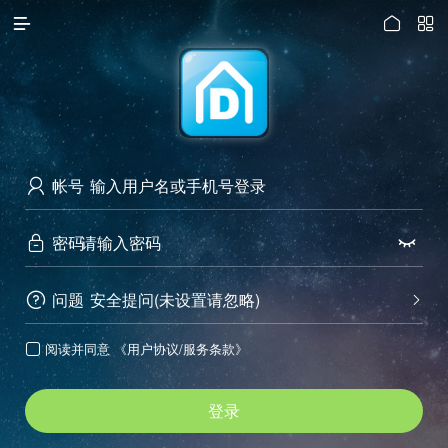




访问电脑版
帐号

密码


问题
安全提问(未设置请忽略)


阅读并同意
《用户协议/服务条款》

登录