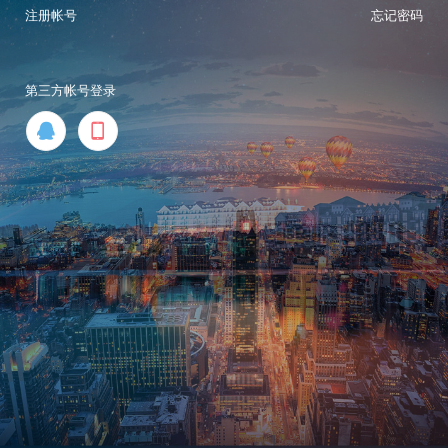
注册帐号
忘记密码
第三方帐号登录

