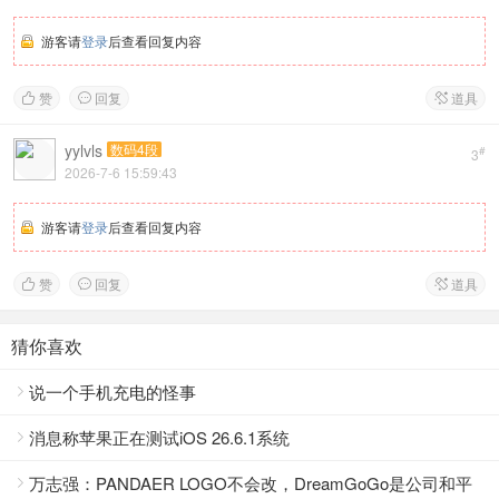
游客请
登录
后查看回复内容
赞
回复
道具



yylvls
数码4段
#
3
2026-7-6 15:59:43
游客请
登录
后查看回复内容
赞
回复
道具



猜你喜欢
说一个手机充电的怪事

消息称苹果正在测试iOS 26.6.1系统

万志强：PANDAER LOGO不会改，DreamGoGo是公司和平
