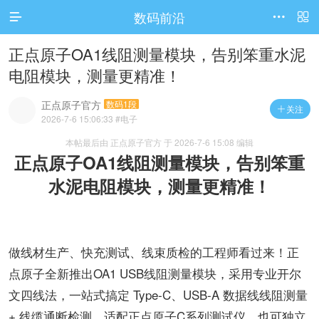
数码前沿




访问电脑版
正点原子OA1线阻测量模块，告别笨重水泥
电阻模块，测量更精准！
正点原子官方
数码1段
关注

2026-7-6 15:06:33
#电子
本帖最后由 正点原子官方 于 2026-7-6 15:08 编辑
正点原子OA1线阻测量模块，告别笨重
水泥电阻模块，测量更精准！
做线材生产、快充测试、线束质检的工程师看过来！正
点原子全新推出OA1 USB线阻测量模块，采用专业开尔
文四线法，一站式搞定 Type‑C、USB‑A 数据线线阻测量
+ 线缆通断检测，适配正点原子C系列测试仪，也可独立