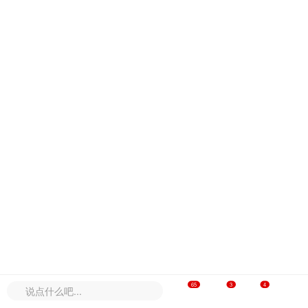
65
3
4




说点什么吧...
