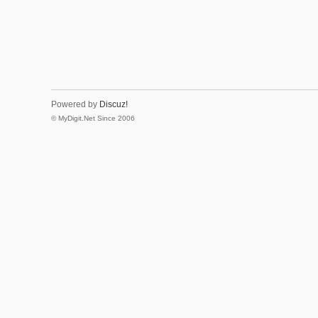
Powered by
Discuz!
© MyDigit.Net Since 2006