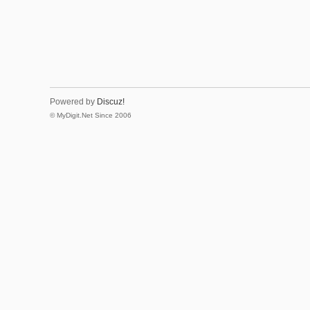
Powered by
Discuz!
© MyDigit.Net Since 2006