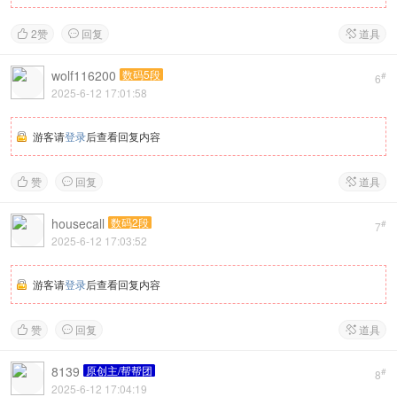
2
赞
回复
道具



wolf116200
数码5段
#
6
2025-6-12 17:01:58
游客请
登录
后查看回复内容
赞
回复
道具



housecall
数码2段
#
7
2025-6-12 17:03:52
游客请
登录
后查看回复内容
赞
回复
道具



8139
原创主/帮帮团
#
8
2025-6-12 17:04:19