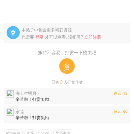
本帖子中包含更多精彩资源

您需要
登录
才可以查看, 没帐号?
立即注册
搬砖不容易，打赏一下楼主吧
赏
2
已有
人打赏作者
海上生明月丶
家元+12
辛苦啦！打赏奖励
家睦
家元+60
辛苦啦！打赏奖励
碱性电池
南孚
6F22
叠层电池