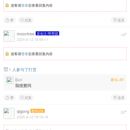
游客请
登录
后查看回复内容
赞
回复
道具



moontree
原创主/帮帮团
#
19
2025-6-12 18:59:11
游客请
登录
后查看回复内容
1
人参与了打赏

ljlun
家元+30
我很贊同
赞
回复
道具



qigong
数码2段
#
20
2025-6-12 19:15:19