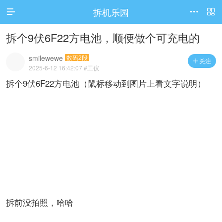
拆机乐园




访问电脑版
拆个9伏6F22方电池，顺便做个可充电的
smilewewe
数码2段
关注

2025-6-12 16:42:07
#工仪
拆个9伏6F22方电池（鼠标移动到图片上看文字说明）
拆前没拍照，哈哈