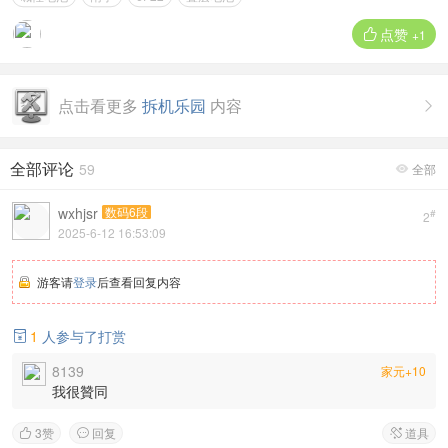
点赞

+1
点击看更多
拆机乐园
内容

全部评论
59
全部

wxhjsr
数码6段
#
2
2025-6-12 16:53:09
游客请
登录
后查看回复内容
1
人参与了打赏

8139
家元+10
我很贊同
3
赞
回复
道具


