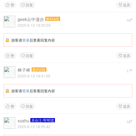
赞
回复
道具



geek云中漫步
数码4段
#
16
2025-6-12 18:35:59
游客请
登录
后查看回复内容
赞
回复
道具



棒子棒
数码3段
#
17
2025-6-12 18:41:05
游客请
登录
后查看回复内容
赞
回复
道具



xushu
原创主/帮帮团
#
18
2025-6-12 18:55:42