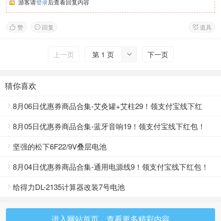
游客请
登录
后查看回复内容
赞
回复
道具



上一页
第 1 页
下一页

猜你喜欢
8月06日优惠券商品合集-艾灸罐+艾柱29！领支付宝线下红

包！
8月05日优惠券商品合集-蓝牙音响19！领支付宝线下红包！

坚强的松下6F22/9V叠层电池

8月04日优惠券商品合集-通用电源线9！领支付宝线下红包！

给得力DL-2135计算器改装7号电池

进入网站首页，查看更多精彩内容