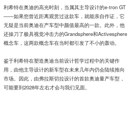
利希特在奥迪的高光时刻，当属其主导设计的​​e-tron GT​​
——如果您曾近距离观赏过这款车，就能亲自作证，它​​
无疑是当前奥迪在产车型中颜值最高的一款​​。此外，他
还操刀了极具视觉冲击力的​​Grandsphere​​和​​Activesphere
概念车​​，这两款概念车在当时都引发了不小的轰动。
鉴于利希特在塑造奥迪当前设计哲学过程中的关键作
用，​​由他主导设计的新车型在未来几年内仍会陆续推向
市场​​。因此，​​由弗拉斯切拉设计的首款奥迪量产车型，
可能要到2028年左右才会与我们见面​​。