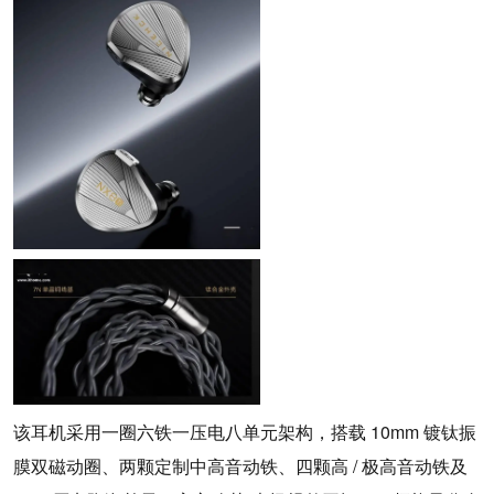
该耳机采用一圈六铁一压电八单元架构，搭载 10mm 镀钛振
膜双磁动圈、两颗定制中高音动铁、四颗高 / 极高音动铁及