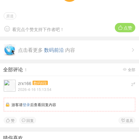
原道
点赞


看完点个赞支持下作者吧！
点击看更多
数码前沿
内容

全部评论
1
全部

zrx166
数码6段
#
2
2026-4-16 15:13:54
游客请
登录
后查看回复内容
赞
回复
道具



猜你喜欢