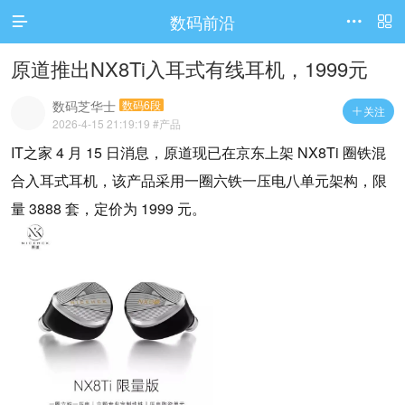
数码前沿




访问电脑版
原道推出NX8Ti入耳式有线耳机，1999元
数码芝华士
数码6段
关注

2026-4-15 21:19:19
#产品
IT之家 4 月 15 日消息，原道现已在京东上架 NX8Ti 圈铁混
合入耳式耳机，该产品采用一圈六铁一压电八单元架构，限
量 3888 套，定价为 1999 元。