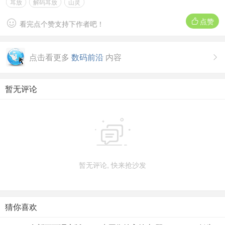
耳放
解码耳放
山灵
点赞


看完点个赞支持下作者吧！
点击看更多
数码前沿
内容

暂无评论

暂无评论, 快来抢沙发
猜你喜欢