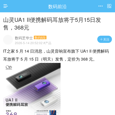
数码前沿




访问电脑版
山灵UA1 II便携解码耳放将于5月15日发
售，368元
数码芝华士
数码6段
关注

2026-5-14 20:52:02
#产品
IT之家 5 月 14 日消息，山灵音响宣布旗下 UA1 II 便携解码
耳放将于 5 月 15 日（明天）发售，定价为 368 元。