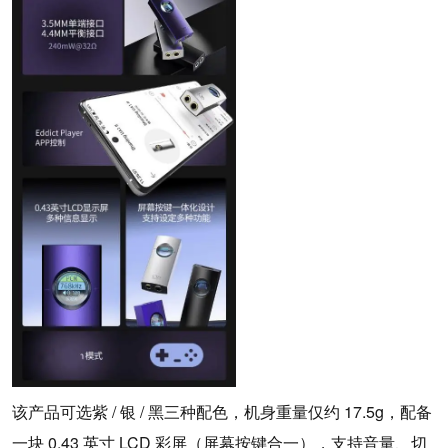
该产品可选紫 / 银 / 黑三种配色，机身重量仅约 17.5g，配备
一块 0.43 英寸 LCD 彩屏（屏幕按键合一），支持音量、切