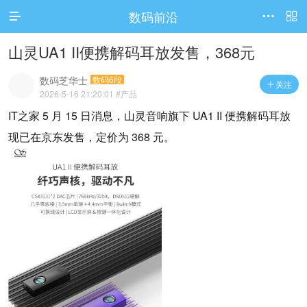
数码前沿




访问电脑版
山灵UA1 II便携解码耳放发售，368元
数码芝华士
数码6段
关注

2026-5-16 21:20:01
#产品
IT之家 5 月 15 日消息，山灵音响旗下 UA1 II 便携解码耳放
现已在京东发售，定价为 368 元。