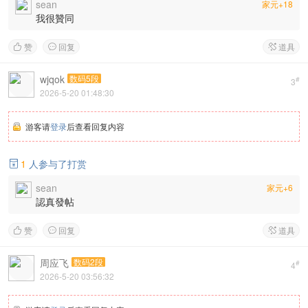
sean
家元+18
我很贊同
赞
回复
道具



wjqok
数码5段
#
3
2026-5-20 01:48:30
游客请
登录
后查看回复内容
1
人参与了打赏

sean
家元+6
認真發帖
赞
回复
道具



周应飞
数码2段
#
4
2026-5-20 03:56:32