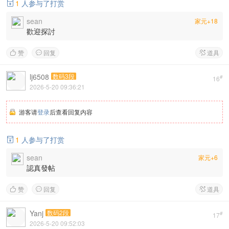
1
人参与了打赏

sean
家元+18
歡迎探討
赞
回复
道具



lj6508
数码3段
#
16
2026-5-20 09:36:21
游客请
登录
后查看回复内容
1
人参与了打赏

sean
家元+6
認真發帖
赞
回复
道具



Yanj
数码2段
#
17
2026-5-20 09:52:03