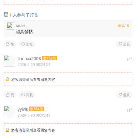
1
人参与了打赏

sean
家元+6
認真發帖
赞
回复
道具



tianhxx2006
数码2段
#
10
2026-5-20 08:24:54
游客请
登录
后查看回复内容
赞
回复
道具



yylvls
数码4段
#
11
2026-5-20 08:35:43
游客请
登录
后查看回复内容