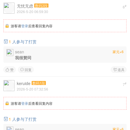
无忧无虑
数码3段
#
6
2026-5-20 06:59:30
游客请
登录
后查看回复内容
1
人参与了打赏

sean
家元+6
我很贊同
赞
回复
道具



keruide
数码1段
#
7
2026-5-20 07:32:56
游客请
登录
后查看回复内容
1
人参与了打赏

sean
家元+6