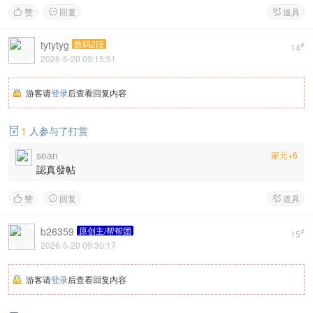
赞
回复
道具



tytytyg
数码2段
#
14
2026-5-20 09:15:51
游客请
登录
后查看回复内容
1
人参与了打赏

sean
家元+6
認真發帖
赞
回复
道具



b26359
原创主/帮帮团
#
15
2026-5-20 09:30:17
游客请
登录
后查看回复内容