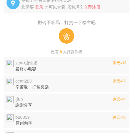

您需要
登录
才可以查看, 没帐号?
立即注册
搬砖不容易，打赏一下楼主吧
赏
5
已有
人打赏作者
zto中通快递
家元+18
发财小电容
centt223
家元+28
辛苦啦！打赏奖励
ljlun
家元+30
謝謝分享
b26359
家元+30
原創內容