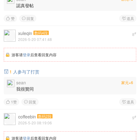
認真發帖
赞
回复
道具



xuleqin
数码4段
#
8
2026-5-20 07:41:48
游客请
登录
后查看回复内容
1
人参与了打赏

sean
家元+6
我很贊同
1
赞
回复
道具



coffeebin
数码2段
#
9
2026-5-20 08:19:06
游客请
登录
后查看回复内容