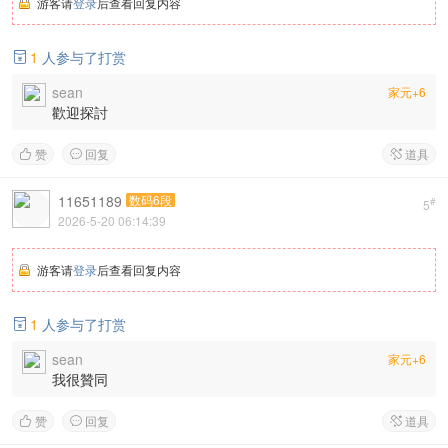
游客请
登录
后查看回复内容
1
人参与了打赏

sean
家元+6
歡迎探討
赞
回复
道具



11651189
数码6段
#
5
2026-5-20 06:14:39
游客请
登录
后查看回复内容
1
人参与了打赏

sean
家元+6
我很贊同
赞
回复
道具


