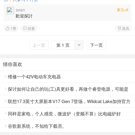
sean
家元+6
歡迎探討
1
赞
回复
道具



上一页
第 1 页
下一页

猜你喜欢
维修一个42V电动车充电器

探讨如何让自己的玩(工)具更好看，再做个睿登电源，可能是

论坛最漂亮的
联想17.3英寸大屏新本V17 Gen 7登场，Wildcat Lake加持官方

实测续航冲过14小时
同样是家电，个人感觉，微波炉（变频不算）比电磁炉好

修。。。
谷歌新系统，不知给下载否。
