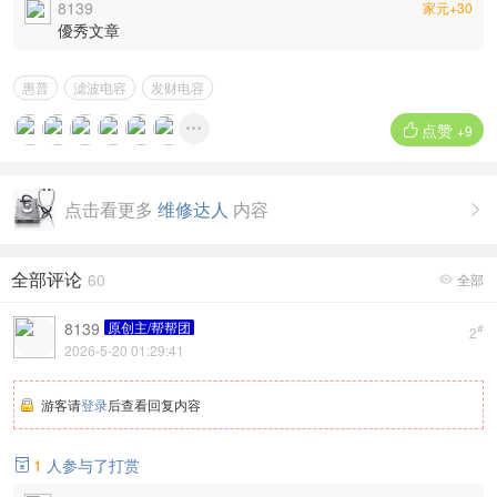
8139
家元+30
優秀文章
惠普
滤波电容
发财电容
点赞


+9
点击看更多
维修达人
内容

全部评论
60
全部

8139
原创主/帮帮团
#
2
2026-5-20 01:29:41
游客请
登录
后查看回复内容
1
人参与了打赏
