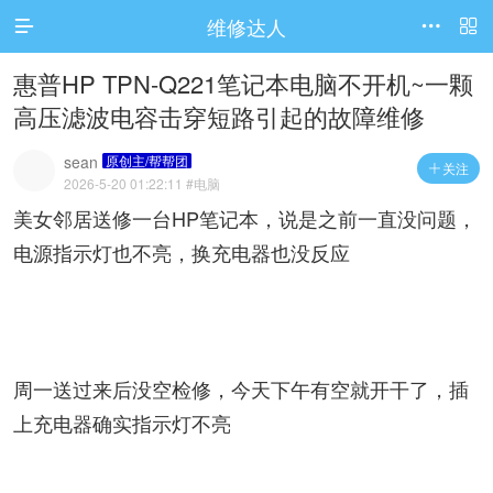
维修达人




访问电脑版
惠普HP TPN-Q221笔记本电脑不开机~一颗
高压滤波电容击穿短路引起的故障维修
sean
原创主/帮帮团
关注

2026-5-20 01:22:11
#电脑
美女邻居送修一台HP笔记本，说是之前一直没问题，
电源指示灯也不亮，换充电器也没反应
周一送过来后没空检修，今天下午有空就开干了，插
上充电器确实指示灯不亮