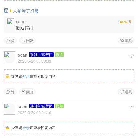
1
人参与了打赏

sean
家元+6
歡迎探討
赞
回复
道具



sean
原创主/帮帮团
楼主
#
12
2026-5-20 08:58:33
游客请
登录
后查看回复内容
赞
回复
道具



sean
原创主/帮帮团
楼主
#
13
2026-5-20 09:01:16
游客请
登录
后查看回复内容