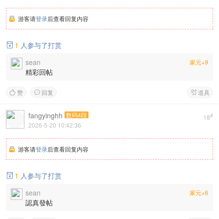
游客请
登录
后查看回复内容
1
人参与了打赏

sean
家元+9
精彩回帖
赞
回复
道具



fangyinghh
数码4段
#
18
2026-5-20 10:42:36
游客请
登录
后查看回复内容
1
人参与了打赏

sean
家元+6
認真發帖