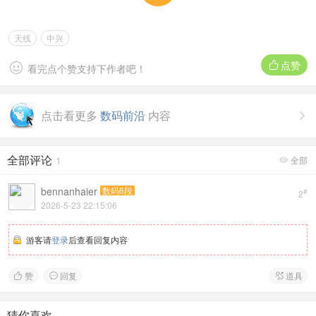
天线
中兴
点赞


看完点个赞支持下作者吧！
点击看更多
数码前沿
内容

全部评论
1
全部

bennanhaier
数码6段
#
2
2026-5-23 22:15:06
游客请
登录
后查看回复内容
赞
回复
道具



猜你喜欢