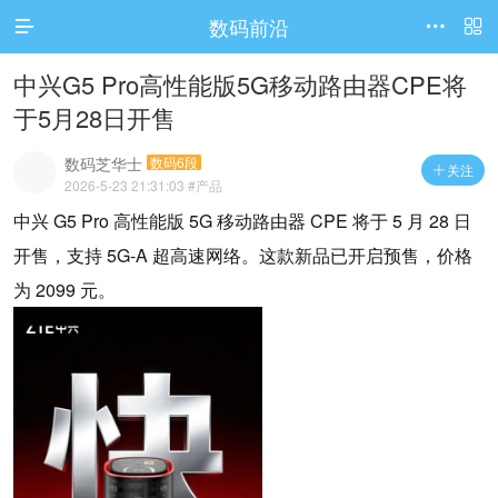
数码前沿




访问电脑版
中兴G5 Pro高性能版5G移动路由器CPE将
于5月28日开售
数码芝华士
数码6段
关注

2026-5-23 21:31:03
#产品
中兴 G5 Pro 高性能版 5G 移动路由器 CPE 将于 5 月 28 日
开售，支持 5G-A 超高速网络。这款新品已开启预售，价格
为 2099 元。