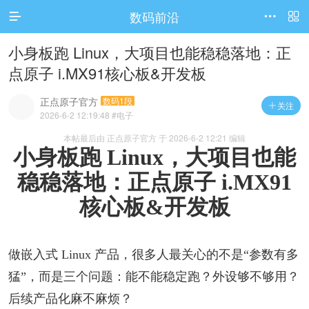
数码前沿




访问电脑版
小身板跑 Linux，大项目也能稳稳落地：正
点原子 i.MX91核心板&开发板
正点原子官方
数码1段
关注

2026-6-2 12:19:48
#电子
本帖最后由 正点原子官方 于 2026-6-2 12:21 编辑
小身板跑 Linux，大项目也能
稳稳落地：正点原子 i.MX91
核心板&开发板
做嵌入式 Linux 产品，很多人最关心的不是“参数有多
猛”，而是三个问题：能不能稳定跑？外设够不够用？
后续产品化麻不麻烦？