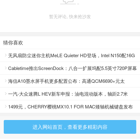
暂无评论, 快来抢沙发
猜你喜欢
无风扇防尘迷你主机MeLE Quieter HD登场，Intel N150配16G

内存主打工业场景
Cabletime推出ScreenDock：八合一扩展坞配5.5英寸720P屏幕

海信A10墨水屏手机更多配置公布：高通QCM6690+元太

T2000双芯驱动
一汽-大众速腾L HEV新车申报：油电混动版本，轴距2.7米

1499元，CHERRY樱桃MX10.1 FOR MAC矮轴机械键盘发布

进入网站首页，查看更多精彩内容