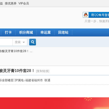
益
搜优惠券
VIP会员
只需一步，快速开
打卡
积分商城
幸运屋
回老站
搜索
搜
冷酸灵牙膏10件套28！ ...
索
冷酸灵牙膏10件套28！
[复制链接]
示全部楼层
IP属地:福建省福州市 联通