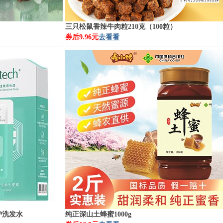
三只松鼠香辣牛肉粒210克（100粒）
券后9.96元
去看看
护洗发水
纯正深山土蜂蜜1000g