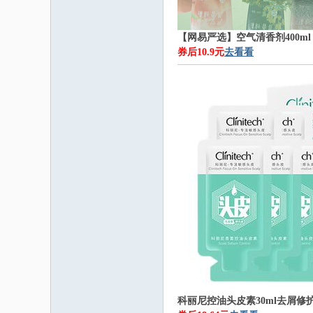
【网易严选】空气清香剂400ml
券后10.9元
去看看
科丽尼控油头皮素30ml去屑修