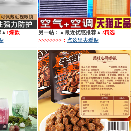
荐▲
1爆款
另一帖：▲最近优惠推荐▲
2精选
贴
>>>>>>>>：
点这里去看贴