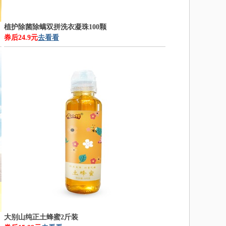
植护除菌除螨双拼洗衣凝珠100颗
券后24.9元
去看看
大别山纯正土蜂蜜2斤装