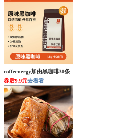
coffeenergy加由黑咖啡30条
券后9.9元
去看看