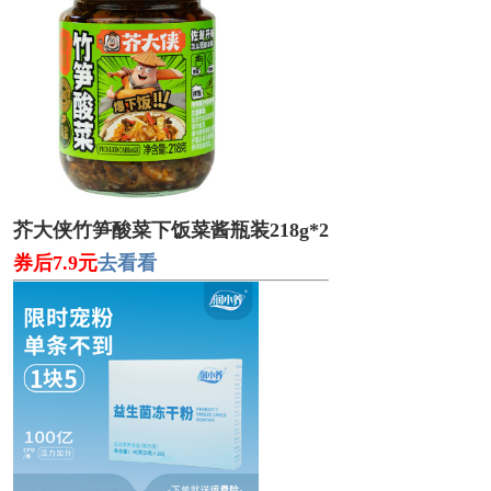
芥大侠竹笋酸菜下饭菜酱瓶装218g*2
券后7.9元
去看看