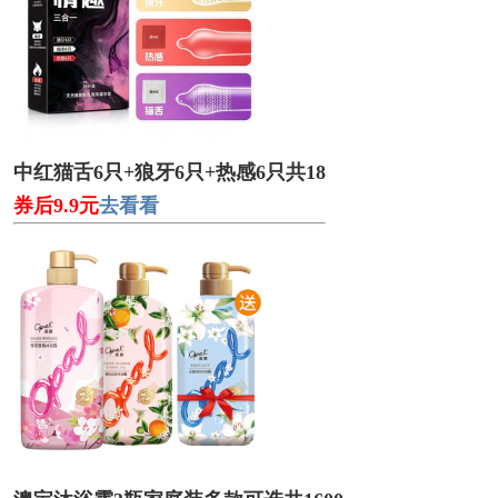
中红猫舌6只+狼牙6只+热感6只共18
券后9.9元
去看看