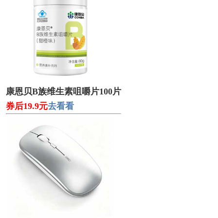
康恩贝B族维生素咀嚼片100片
券后19.9元
去看看