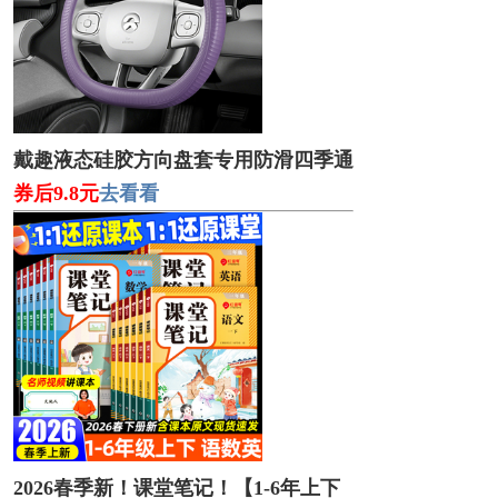
戴趣液态硅胶方向盘套专用防滑四季通
券后9.8元
去看看
2026春季新！课堂笔记！【1-6年上下