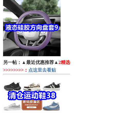
另一帖：▲最近优惠推荐▲
2精选
>>>>>>>>：
点这里去看贴