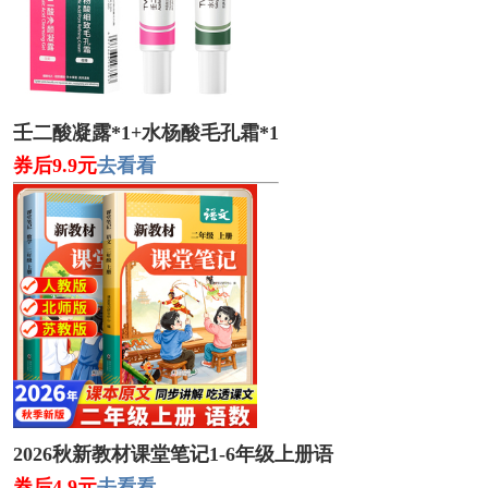
壬二酸凝露*1+水杨酸毛孔霜*1
券后9.9元
去看看
2026秋新教材课堂笔记1-6年级上册语
券后4.9元
去看看