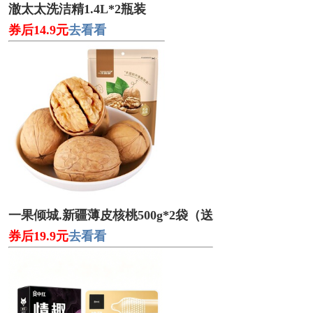
澈太太洗洁精1.4L*2瓶装
券后14.9元
去看看
一果倾城.新疆薄皮核桃500g*2袋（送
券后19.9元
去看看