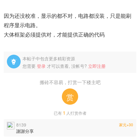
因为还没校准，显示的都不对，电路都没装，只是能刷
程序显示电路。
大体框架必须提供对，才能提供正确的代码
本帖子中包含更多精彩资源

您需要
登录
才可以查看, 没帐号?
立即注册
搬砖不容易，打赏一下楼主吧
赏
1
已有
人打赏作者
8139
家元+30
謝謝分享