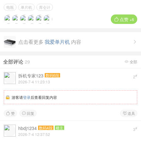
电瓶
单片机
库仑计
点赞

+6
点击看更多
我爱单片机
内容

全部评论
29
全部

拆机专家123
数码6段
#
2
2026-7-4 11:23:13
游客请
登录
后查看回复内容
赞
回复
道具



hbdj1234
数码4段
楼主
#
3
2026-7-4 12:37:52