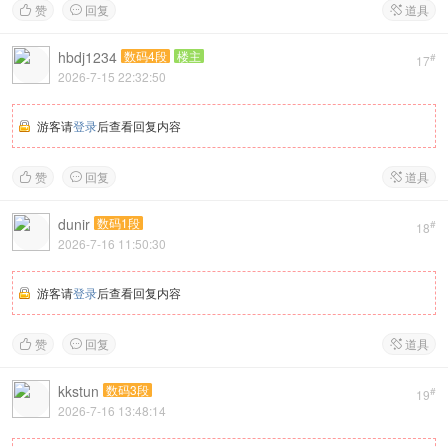
赞
回复
道具



hbdj1234
数码4段
楼主
#
17
2026-7-15 22:32:50
游客请
登录
后查看回复内容
赞
回复
道具



dunir
数码1段
#
18
2026-7-16 11:50:30
游客请
登录
后查看回复内容
赞
回复
道具



kkstun
数码3段
#
19
2026-7-16 13:48:14