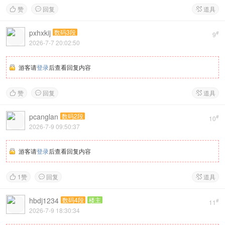
赞
回复
道具



pxhxkij
数码3段
#
9
2026-7-7 20:02:50
游客请
登录
后查看回复内容
赞
回复
道具



pcanglan
数码2段
#
10
2026-7-9 09:50:37
游客请
登录
后查看回复内容
1
赞
回复
道具



hbdj1234
数码4段
楼主
#
11
2026-7-9 18:30:34