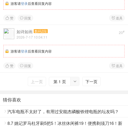
游客请
登录
后查看回复内容
赞
回复
道具



如诗如画
数码2段
#
20
2026-7-17 10:04:11
游客请
登录
后查看回复内容
赞
回复
道具



上一页
第 1 页
下一页

猜你喜欢
汽车电瓶不太好了，有用过安能杰磷酸铁锂电瓶的坛友吗？

8.7 姚记罗马柱牙刷5把5！冰丝休闲裤19！便携剃须刀16！新
