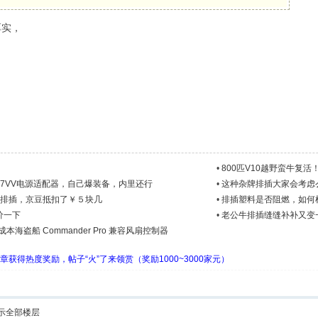
厚实，
•
800匹V10越野蛮牛复活！
7VV电源适配器，自己爆装备，内里还行
•
这种杂牌排插大家会考虑
你排插，京豆抵扣了￥５块几
•
排插塑料是否阻燃，如何
价一下
•
老公牛排插缝缝补补又变
本海盗船 Commander Pro 兼容风扇控制器
章获得热度奖励，帖子“火”了来领赏（奖励1000~3000家元）
示全部楼层