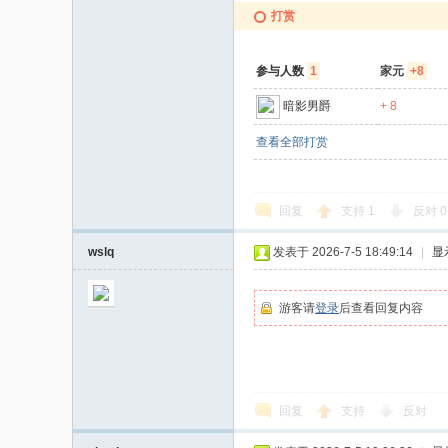
打赏
参与人数
1
家元
+8
暗影男爵
+ 8
查看全部打赏
回复
支持
1
反对
0
wslq
发表于 2026-7-5 18:49:14
|
显
游客请
登录
后查看回复内容
回复
支持
反对