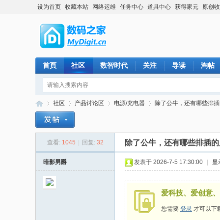
设为首页
收藏本站
网络运维
任务中心
道具中心
获得家元
原创收
首頁
社区
数智时代
关注
导读
淘帖
社区
产品讨论区
电源/充电器
除了公牛，还有哪些排插的
除了公牛，还有哪些排插的
查看:
1045
|
回复:
32
数
»
›
›
›
暗影男爵
发表于 2026-7-5 17:30:00
|
显
爱科技、爱创意、
您需要
登录
才可以下