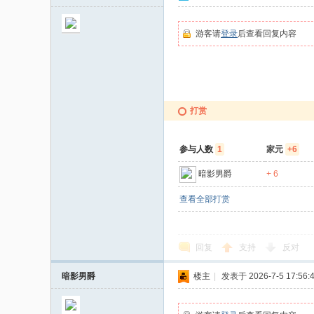
家
游客请
登录
后查看回复内容
打赏
参与人数
1
家元
+6
暗影男爵
+ 6
查看全部打赏
回复
支持
反对
暗影男爵
楼主
|
发表于 2026-7-5 17:56: