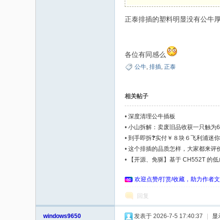
正泰排插的塑料明显没有公牛
码
各位有同感么
公牛
,
排插
,
正泰
相关帖子
•
深度清理公牛插板
之
•
小山拆解：卖废旧品收获一只触为6
•
到手即拆❓实付￥８块６飞利浦迷
•
这个排插的品质怎样，大家都来评
•
【开源、免驱】基于 CH552T 的低成
欢迎点赞/打赏/收藏，助力作者文
回复
windows9650
发表于 2026-7-5 17:40:37
|
显