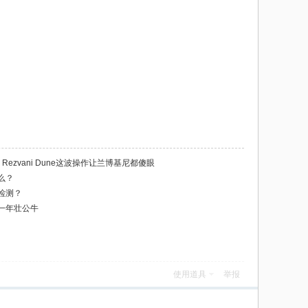
Rezvani Dune这波操作让兰博基尼都傻眼
么？
检测？
一年壮公牛
使用道具
举报