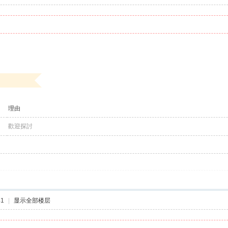
理由
歡迎探討
41
|
显示全部楼层