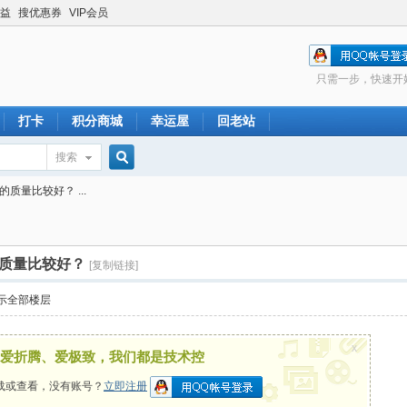
益
搜优惠券
VIP会员
只需一步，快速开
打卡
积分商城
幸运屋
回老站
搜索
搜
质量比较好？ ...
索
质量比较好？
[复制链接]
示全部楼层
x
爱折腾、爱极致，我们都是技术控
载或查看，没有账号？
立即注册