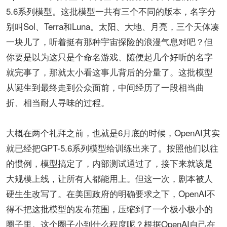
5.6系列模型。这批模型一共有三个不同的版本，名字分
别叫Sol、Terra和Luna。太阳、大地、月亮，三个天体凑
一块儿了，听着挺有那种宇宙探险的浪漫气息对吧？但
你要是以为这只是个命名游戏、随便起几个好听的名字
就完事了，那就太小看这事儿背后的分量了。这批模型
从诞生到最终走到公众面前，中间经历了一段相当曲
折、相当耐人寻味的过程。
大概在两个礼拜之前，也就是6月底的时候，OpenAI其实
就已经把GPT-5.6系列模型给训练出来了。按照他们以往
的惯例，模型搞定了，内部测试通过了，接下来就该是
大规模上线，让所有人都能用上。但这一次，剧本被人
硬生生改写了。在美国政府的明确要求之下，OpenAI不
得不把这批模型的发布范围，压缩到了一个极小极小的
圈子里。这个圈子小到什么程度呢？根据OpenAI自己在