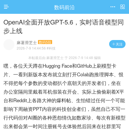
数码前沿




访问电脑版
OpenAI全面开放GPT-5.6，实时语音模型同
步上线
麻薯滑芝士
数码5段
关注

2026-7-9 14:44:56
#科技
本帖最后由 麻薯滑芝士 于 2026-7-9 14:48 编辑
嘿，各位天天蹲在Hugging Face和GitHub上刷模型卡
片、一看到新版本发布就立刻打开Colab跑推理脚本、恨
不得把每个参数的变动都扒个底朝天的开发者们，坐在
办公室隔间里戴着耳机假装在开会、实际上偷偷刷着X平
台和Reddit上各路大神的爆料帖、生怕错过任何一个可能
影响下周融资PPT内容的科技创业者们，虽然自己不写一
行代码但对AI圈的各种恩怨情仇如数家珍、每次有新模型
出来都会第一时间注册账号去体验然后回来在社群里写