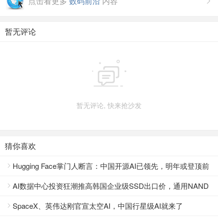
点击看更多
数码前沿
内容

暂无评论

暂无评论, 快来抢沙发
猜你喜欢
Hugging Face掌门人断言：中国开源AI已领先，明年或登顶前

沿？
AI数据中心投资狂潮推高韩国企业级SSD出口价，通用NAND

却逆势下跌
SpaceX、英伟达刚官宣太空AI，中国行星级AI就来了
