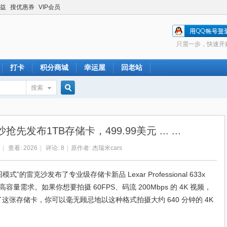
益
搜优惠券
VIP会员
只需一步，快速开
打卡
积分商城
幸运屋
回老站
搜索
搜
布1TB存储卡，499.99美元 ... ...
索
|
查看:
2026
|
评论:
8
|
原作者: 杰瑞米cars
的雷克沙发布了专业级存储卡新品 Lexar Professional 633x
高容量需求。如果你想要拍摄 60FPS、码流 200Mbps 的 4K 视频，
了这张存储卡，你可以毫无顾忌地以这种格式拍摄大约 640 分钟的 4K