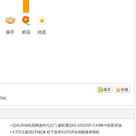
握手
鲜花
鸡蛋
邀请
收藏
79C
•
迈向25GbE高网速时代大门 威联通QXG-25G2SF-CX4网卡崭新登场
•
2.5万元最强135机身 松下发布S1/S1R全画幅微单相机