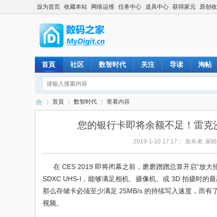
设为首页
收藏本站
网络运维
任务中心
道具中心
获得家元
原创收
首頁
社区
数智时代
关注
导读
淘帖
首頁
数智时代
查看内容
您的银行卡即将余额不足！雷克沙抢先发
2019-1-10 17:17
|
发布者:
家睦
数
›
›
›
在 CES 2019 即将闭幕之前，磨磨蹭蹭总算开启“放大招模式”
SDXC UHS-I，能够满足相机、摄像机、或 3D 拍摄时的最
那么存储卡必须至少满足 25MB/s 的持续写入速度，而有
视频。