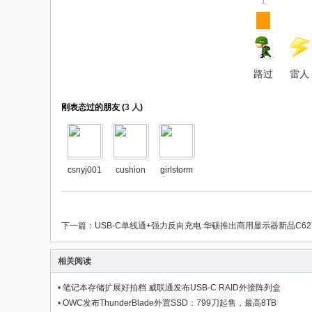
1
路过
雷人
刚表态过的朋友 (
3 人
)
csnyj001
cushion
girlstorm
下一篇：
USB-C单线通+强力反向充电 华硕推出商用显示器新品C62
相关阅读
•
笔记本存储扩展好拍档 威联通发布USB-C RAID外接阵列盒
•
OWC发布ThunderBlade外置SSD：799刀起售，最高8TB