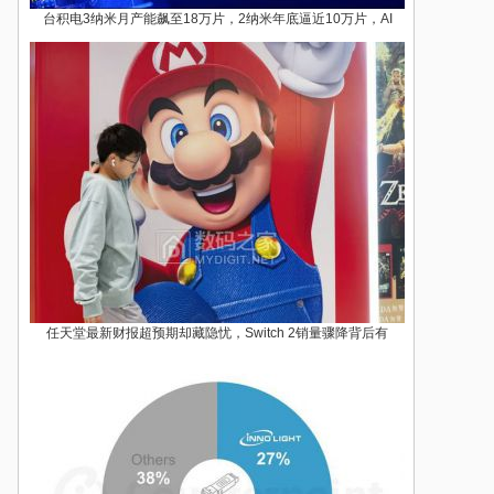
台积电3纳米月产能飙至18万片，2纳米年底逼近10万片，AI
任天堂最新财报超预期却藏隐忧，Switch 2销量骤降背后有