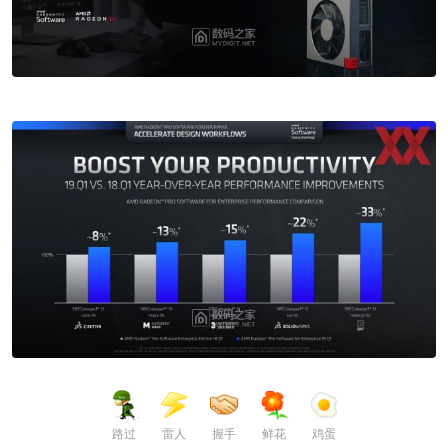
路过
雷人
握手
鲜花
鸡蛋