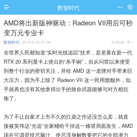
数智时代




AMD将出新版神驱动：Radeon VII用后可秒
访问电脑版
变万元专业卡
数智时代
2019-2-12 07:36
5039
1


全世界人民都知道“实时光线追踪”技术，是老黄在新一代
RTX 20 系列显卡上使出的“杀手锏”，自从问世以来便受
到整个行业的密切关注，并给 AMD 这一老牌对手带来巨
大压力，因为手上除了 Radeon VII 这一民用旗舰外，似
乎就再也没有其他拿得出手的致命武器能够与对方相抗
衡了。
为了不让自家才上市不久的扛鼎之作还没怎么卖，就直
接被英伟达“光追”全家桶给干掉这一难堪局面发生，AMD
现在可谓是绞尽脑汁、使尽浑身解数要把它的全部潜力