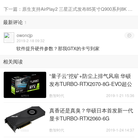
下一篇：原生支持AirPlay2 三星正式发布85英寸Q900系列8K QLED电视
最新评论
1
owoncjp

2019-2-18 09:32
软件提升硬件参数？那我GTX的卡亏到家
相关阅读
“量子云”挖矿+防尘上排气风扇 华硕
发布TURBO-RTX2070-8G-EVO超公
显卡 ... ...
数智时代
2019-1-21 15:36
真香还是真臭？华硕日本首发新一代
显卡TURBO-RTX2060-6G
数智时代
2019-1-24 14:37