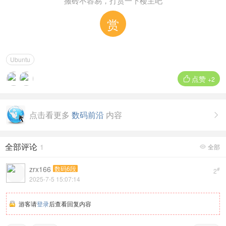
搬砖不容易，打赏一下楼主吧
赏
Ubuntu
点赞

+2
点击看更多
数码前沿
内容

全部评论
1
全部

zrx166
数码6段
#
2
2025-7-5 15:07:14
游客请
登录
后查看回复内容