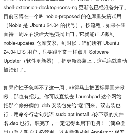
shell-extension-desktop-icons-ng​​ 更新包已经准备好了。
目前它蹲在一个叫 ​​noble-proposed​​ 的仓库里头搞试用
（Noble 是 Ubuntu 24.04 的代号）。按流程，如果在里
面待一周左右没啥大毛病找上门，它就能正式搬到 ​​
noble-updates​​ 仓库安家。到时候，咱们所有 Ubuntu
24.04 LTS 用户，只要跟平常一样点开 ​​Software
Updater（软件更新器）​​，把更新都装上，这毛病就自动
被治好了。
如果你性子急等不了这一周，非得马上把图标弄回来瞅
瞅，那也有招儿。你可以直接去 ​​Launchpad​​ 这个网站，
把那个修好病的 .deb 安装包先给“端”回来。双击装也
行，用命令行念句咒语 sudo apt install ./你下载的文件
名.deb 也行。装完了，​​一定记得重启下电脑​​！（简单登
出再登入账户未必管用，这更新涉及到 AppArmor 保安