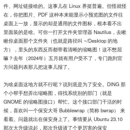
件、网址链接啥的。这事儿在 Linux 界挺普遍。但怪就怪
在，你把图片、PDF 这种本来能显示小预览图的文件往
桌面上一放，显示的却是通用的文件图标，根本看不出
里面装的是啥。可你一打开文件夹管理器 ​​Nautilus​​，去瞅
瞅你桌面那个文件夹（也就是路径叫 ~/Desktop 的地
方），里头的东西反而都带着清晰的缩略图！这不憋屈
嘛？去年（2024年）五月就有用户受不了，专门跑到官
方问题列表那儿把这事儿报了。
为啥桌面这地方就不行呢？说到底是为了安全。DING 那
个小帮手想弄出缩略图，得找系统别的部门（就是 ​​
GNOME 的缩略图接口​​）帮忙。这个接口部门干活的时
候，喜欢叫一个保安大哥 ​​Bubblewrap（简称 bwrap）​​ 来
看着。问题就出在保安身上了。事情要从 ​​Ubuntu 23.10​​
那次大升级说起，那次升级请了个更厉害的保安 ​​