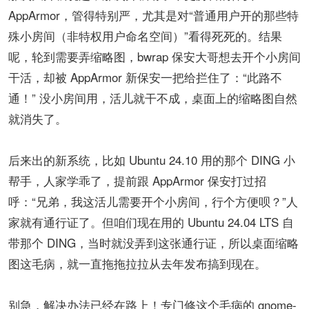
AppArmor​​，管得特别严，尤其是对“​​普通用户开的那些特
殊小房间（非特权用户命名空间）​​”看得死死的。结果
呢，轮到需要弄缩略图，bwrap 保安大哥想去开个小房间
干活，却被 AppArmor 新保安一把给拦住了：“此路不
通！” 没小房间用，活儿就干不成，桌面上的缩略图自然
就消失了。
后来出的新系统，比如 ​​Ubuntu 24.10​​ 用的那个 DING 小
帮手，人家学乖了，提前跟 AppArmor 保安打过招
呼：“兄弟，我这活儿需要开个小房间，行个方便呗？”人
家就有通行证了。但咱们现在用的 Ubuntu 24.04 LTS 自
带那个 DING，当时就没弄到这张通行证，所以桌面缩略
图这毛病，就一直拖拖拉拉从去年发布搞到现在。
别急，解决办法已经在路上！专门修这个毛病的 ​​gnome-