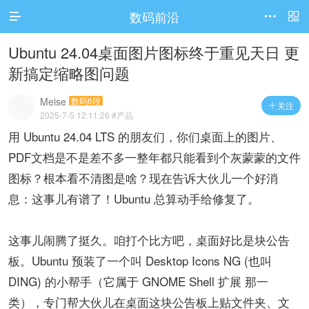
数码前沿




访问电脑版
Ubuntu 24.04桌面图片图标终于重见天日 更
新搞定缩略图问题​
Meise
数码6段
关注

2025-7-5 12:11:26
#产品
用 Ubuntu 24.04 LTS 的朋友们，你们桌面上的图片、
PDF文档是不是差不多一整年都只能看到个灰蒙蒙的文件
图标？根本看不清图是啥？现在告诉大伙儿一个好消
息：这事儿有谱了！Ubuntu 总算动手给修复了。
这事儿闹腾了挺久。咱打个比方吧，桌面好比是块公告
板。Ubuntu 预装了一个叫 ​​Desktop Icons NG (也叫
DING)​​ 的小帮手（它属于 ​​GNOME Shell 扩展​​ 那一
类），专门帮大伙儿在桌面这块公告板上贴文件夹、文