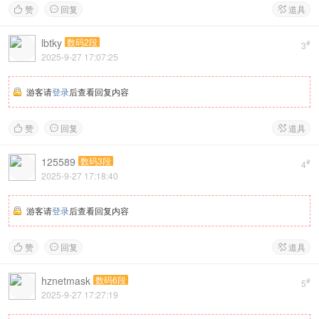
赞
回复
道具



lbtky
数码2段
#
3
2025-9-27 17:07:25
游客请
登录
后查看回复内容
赞
回复
道具



125589
数码3段
#
4
2025-9-27 17:18:40
游客请
登录
后查看回复内容
赞
回复
道具



hznetmask
数码6段
#
5
2025-9-27 17:27:19