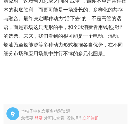
活应对。这场动力总成之间的“战争”，最终不会是某种技
术的彻底胜利，而更可能是一场漫长的、多样化的共存
与融合。最终决定哪种动力“活下去”的，不是高管的话
语，而是市场这只无形的手，和全球消费者用钱包投出
的选票。未来，我们看到的很可能是一个电动、混动、
燃油乃至氢能源等多种动力形式根据各自优势，在不同
细分市场和应用场景中并行不悖的多元化图景。
本帖子中包含更多精彩资源

您需要
登录
才可以查看, 没帐号?
立即注册