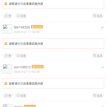
游客请
登录
后查看回复内容
赞
回复
道具



lijia198326
数码2段
#
6
2025-9-27 17:42:00
游客请
登录
后查看回复内容
赞
回复
道具



sun108512
数码3段
#
7
2025-9-27 17:52:29
游客请
登录
后查看回复内容
赞
回复
道具



dcrew
数码3段
#