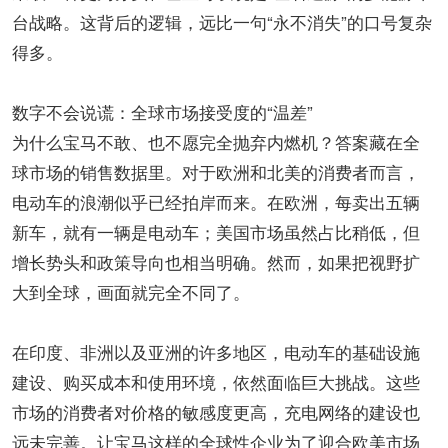
台战略。这背后的逻辑，远比一句“永不消失”的口号复杂
得多。
数字不会说谎：全球市场接受度的“温差”​​
为什么宝马不敢、也不愿完全抛弃内燃机？答案藏在全
球市场的销售数据里。对于欧洲和北美的消费者而言，
电动车的浪潮似乎已经拍岸而来。在欧洲，每卖出五辆
新车，就有一辆是电动车；美国市场虽然占比稍低，但
增长势头和政策导向也相当明确。然而，如果把视野扩
大到全球，画面就完全不同了。
在印度、非洲以及亚洲的许多地区，电动车的基础设施
建设、购买成本和使用环境，依然面临巨大挑战。这些
市场的消费者对价格的敏感度更高，充电网络的建设也
远未完善。让宝马这样的全球性企业为了迎合欧美市场