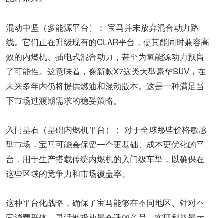
​​混动中坚（多能源平台）：​​ 宝马并未放弃混合动力路
线。它们正在升级现有的CLAR平台，使其能同时兼容高
效的内燃机、插电式混合动力，甚至为氢能源动力预留
了可能性。这意味着，像新款X7这类大型豪华SUV，在
未来多年内仍将提供燃油和混动版本。这是一种满足当
下市场过渡期需求的稳妥策略。
​​入门基石（基础内燃机平台）：​​ 对于全球那些价格敏感
型市场，宝马可能会保留一个更基础、成本更优化的平
台，用于生产搭载传统内燃机的入门级车型，以确保在
这些区域的竞争力和市场覆盖率。
这种平台化战略，确保了宝马能够在不同地区、针对不
同消费群体，灵活地投放最合适的产品，实现利益最大