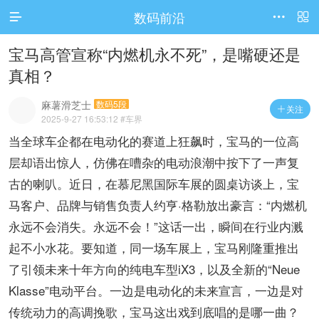
数码前沿




访问电脑版
宝马高管宣称“内燃机永不死”，是嘴硬还是
真相？
麻薯滑芝士
数码5段
关注

2025-9-27 16:53:12
#车界
当全球车企都在电动化的赛道上狂飙时，宝马的一位高
层却语出惊人，仿佛在嘈杂的电动浪潮中按下了一声复
古的喇叭。近日，在慕尼黑国际车展的圆桌访谈上，宝
马客户、品牌与销售负责人约亨·格勒放出豪言：“内燃机
永远不会消失。永远不会！”这话一出，瞬间在行业内溅
起不小水花。要知道，同一场车展上，宝马刚隆重推出
了引领未来十年方向的纯电车型iX3，以及全新的“Neue
Klasse”电动平台。一边是电动化的未来宣言，一边是对
传统动力的高调挽歌，宝马这出戏到底唱的是哪一曲？