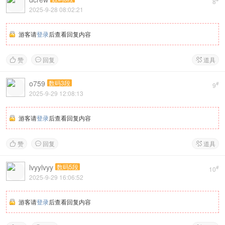
8
2025-9-28 08:02:21
游客请
登录
后查看回复内容
赞
回复
道具



o759
数码3段
#
9
2025-9-29 12:08:13
游客请
登录
后查看回复内容
赞
回复
道具



lvyylvyy
数码5段
#
10
2025-9-29 16:06:52
游客请
登录
后查看回复内容