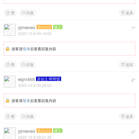
赞
回复
道具



yjmwxwx
数码2段
楼主
#
7
2025-10-8 09:19:02
游客请
登录
后查看回复内容
赞
回复
道具



wgm468
原创主/帮帮团
#
8
2025-10-8 09:28:52
游客请
登录
后查看回复内容
赞
回复
道具



yjmwxwx
数码2段
楼主
#
9
2025-10-8 09:31:39