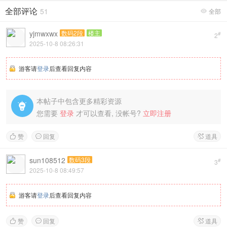
全部评论
51
全部

yjmwxwx
数码2段
楼主
#
2
2025-10-8 08:26:31
游客请
登录
后查看回复内容
本帖子中包含更多精彩资源

您需要
登录
才可以查看, 没帐号?
立即注册
赞
回复
道具



sun108512
数码3段
#
3
2025-10-8 08:49:57
游客请
登录
后查看回复内容
赞
回复
道具


