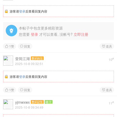
游客请
登录
后查看回复内容
本帖子中包含更多精彩资源

您需要
登录
才可以查看, 没帐号?
立即注册
1
赞
回复
道具



壹筒江湖
数码6段
#
10
2025-10-8 09:32:51
游客请
登录
后查看回复内容
1
赞
回复
道具



yjmwxwx
数码2段
楼主
#
11
2025-10-8 09:34:49