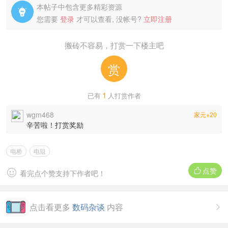
本帖子中包含更多精彩资源

您需要
登录
才可以查看, 没帐号?
立即注册
搬砖不容易，打赏一下楼主吧
赏
1
已有
人打赏作者
wgm468
家元+20
辛苦啦！打赏奖励
电桥
电阻
点赞


看完点个赞支持下作者吧！
点击看更多
数码杂谈
内容
