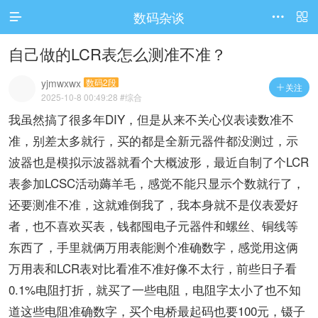
数码杂谈




访问电脑版
自己做的LCR表怎么测准不准？
yjmwxwx
数码2段
关注

2025-10-8 00:49:28
#综合
我虽然搞了很多年DIY，但是从来不关心仪表读数准不
准，别差太多就行，买的都是全新元器件都没测过，示
波器也是模拟示波器就看个大概波形，最近自制了个LCR
表参加LCSC活动薅羊毛，感觉不能只显示个数就行了，
还要测准不准，这就难倒我了，我本身就不是仪表爱好
者，也不喜欢买表，钱都囤电子元器件和螺丝、铜线等
东西了，手里就俩万用表能测个准确数字，感觉用这俩
万用表和LCR表对比看准不准好像不太行，前些日子看
0.1%电阻打折，就买了一些电阻，电阻字太小了也不知
道这些电阻准确数字，买个电桥最起码也要100元，镊子