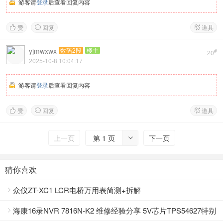
游客请
登录
后查看回复内容
赞
回复
道具



yjmwxwx
数码2段
楼主
#
20
2025-10-8 10:04:17
游客请
登录
后查看回复内容
赞
回复
道具



上一页
第 1 页
下一页

猜你喜欢
众仪ZT-XC1 LCR电桥万用表简测+拆解

海康16录NVR 7816N-K2 维修经验分享 5V芯片TPS54627特别
