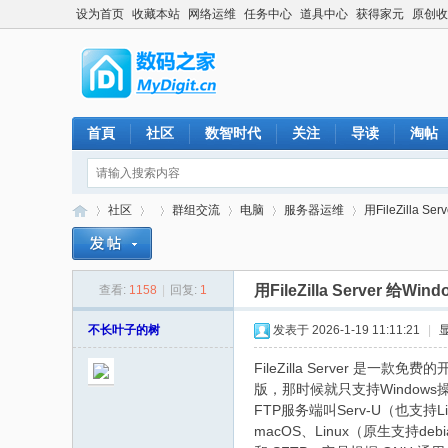
设为首页
收藏本站
网络运维
任务中心
道具中心
获得家元
原创收
首頁
社区
数智时代
关注
导读
淘帖
社区
群组交流
电脑
服务器运维
用FileZilla S
用FileZilla Server 给
查看:
1158
|
回复:
1
数
»
›
›
›
›
›
不长叶子的树
发表于 2026-1-19 11:11:21
|
FileZilla Server 是
版，那时候就只支持Windows操
FTP服务端叫Serv-U（也支持
macOS、Linux（原生支持deb