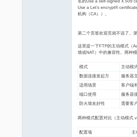
名的Use a self-signed X.5
Use a Let’s encrypt®
机构（CA））。
第二个页签欢迎页就不说了。第三个
这里提一下FTP的主动模式（Ac
墙或NAT）中的兼容性。两种
模式
主动模式（
数据连接发起方
服务器
适用场景
客户端有
端口使用
服务器
防火墙友好性
需要客
两种模式配置对比（主动模式 v
配置项
主