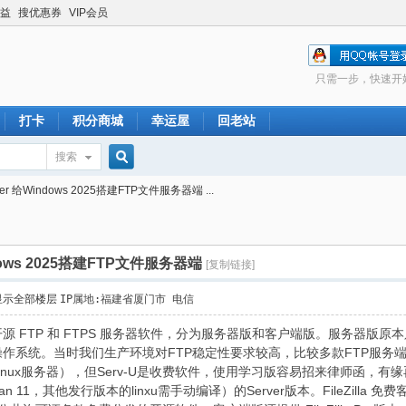
益
搜优惠券
VIP会员
只需一步，快速开
打卡
积分商城
幸运屋
回老站
搜索
搜
erver 给Windows 2025搭建FTP文件服务器端 ...
索
Windows 2025搭建FTP文件服务器端
[复制链接]
显示全部楼层
IP属地:福建省厦门市 电信
一款免费的开源 FTP 和 FTPS 服务器软件，分为服务器版和客户端版。服务器版
作系统。当时我们生产环境对FTP稳定性要求较高，比较多款FTP服务端后选择了Fi
Linux服务器），但Serv-U是收费软件，使用学习版容易招来律师函，有缘再分享
ian 11，其他发行版本的linxu需手动编译）的Server版本。FileZilla 