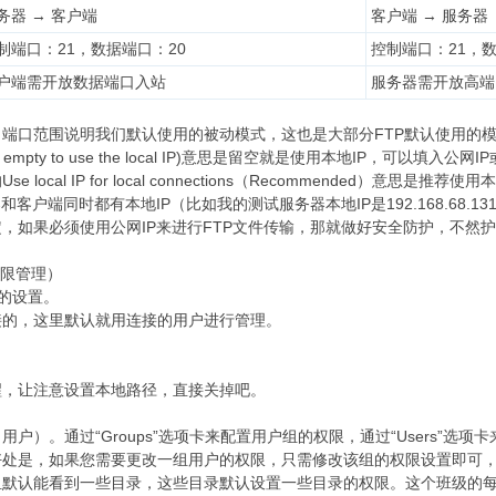
务器 → 客户端
客户端 → 服务器
制端口：21，数据端口：20
控制端口：21，
户端需开放数据端口入站
服务器需开放高端
端口范围说明我们默认使用的被动模式，这也是大部分FTP默认使用的
(leave it empty to use the local IP)意思是留空就是使用本地IP，可以填
 local IP for local connections（Recommended）
客户端同时都有本地IP（比如我的测试服务器本地IP是192.168.68.1
，如果必须使用公网IP来进行FTP文件传输，那就做好安全防护，不然
t（权限管理）
重要的设置。
接的，这里默认就用连接的用户进行管理。
醒，让注意设置本地路径，直接关掉吧。
rs（用户）。通过“Groups”选项卡来配置用户组的权限，通过“Users
好处是，如果您需要更改一组用户的权限，只需修改该组的权限设置即可
组默认能看到一些目录，这些目录默认设置一些目录的权限。这个班级的