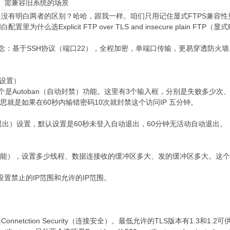
需兼容旧系统的场景
没有明白两者的区别？哈哈，跟我一样。咱们只用记住显式FTPS兼容性
什么选Explicit FTP over TLS and insecure plain 
概念：基于SSH协议（端口22），全程加密，单端口传输，更易穿透防火
协议设置）
个是Autoban（自动封禁）功能。这里有3个输入框，分别是失败多少次
意思就是如果在60秒内输错密码10次就封禁这个访问IP 五分钟。
超时退出）设置，默认设置是60秒未登入自动退出，60分钟无活动自动退出。
ce（性能），设置多少线程、数据连接收的缓冲区多大、发的缓冲区多大。
，设置禁止的IP范围和允许的IP范围。
netction Security（连接安全）。最低允许的TLS版本有1.3和1.