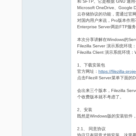
和 SFTP。它是根据 GNU 通用公
Microsoft OneDrive、Go
云存储协议的功能，需通过官网
码
对国内用户来说，Pro版本作用不大。S
Enterprise Server两款
本次分享讲解在Windows的Se
Filezilla Server 演示系统环境：
Filezilla Client 演示系统环
1、下载安装包
官方网址：
https://filezilla-proj
之
点击Filezill Server菜单下
会出来三个版本，Filezil
个收费版本就不考虑了。
2、安装
既然是Windows版的安装软
2.1、 同意协议
协议只有同意才能安装。这里要