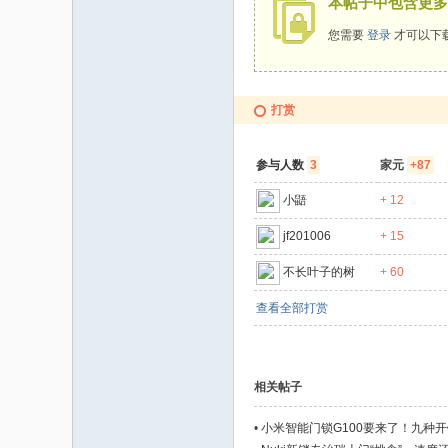
家
本帖子中包含更多
您需要
登录
才可以下
打赏
参与人数
3
家元
+87
小鼯
+ 12
jf201006
+ 15
不长叶子的树
+ 60
查看全部打赏
相关帖子
•
小米智能门锁G100要来了！九种开