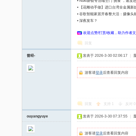
•
Nuki新锁专治瑞士门“挑食”，速
•
【花雕动手做】进口台湾全金属新款齿
•
谷歌智能家居开春整大活：摄像头能
•
深夜发车？
欢迎点赞/打赏/收藏，助力作者文
回复
曾经-
发表于 2026-3-30 02:06:17
|
游客请
登录
后查看回复内容
回复
支持
1
反对
0
ouyangyuye
发表于 2026-3-30 07:37:55
|
游客请
登录
后查看回复内容