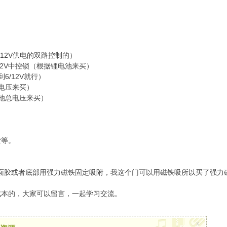
或12V供电的双路控制的）
者12V中控锁（根据锂电池来买）
6/12V就行）
电压来买）
池总电压来买）
胶等。
双面胶或者底部用强力磁铁固定吸附，我这个门可以用磁铁吸所以买了强力
成本的，大家可以留言，一起学习交流。
x