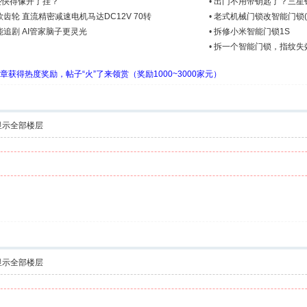
度还快得像开了挂？
•
出门不用带钥匙了？三星
轮 直流精密减速电机马达DC12V 70转
•
老式机械门锁改智能门锁(试
追剧 AI管家脑子更灵光
•
拆修小米智能门锁1S
•
拆一个智能门锁，指纹失
章获得热度奖励，帖子“火”了来领赏（奖励1000~3000家元）
显示全部楼层
显示全部楼层