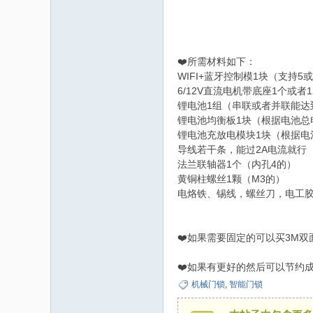
码
❤️所需材料如下：
WIFI+蓝牙控制模1块（支持5
6/12V直流电机带底座1个或
锂电池1组（串联或者并联能达到
锂电池均衡板1块（根据电池总
锂电池充放电模块1块（根据电
导线若干条，能过2A电流就行
法兰联轴器1个（内孔4的）
之
黄铜柱螺丝1颗（M3的）
电烙铁、锡线，螺丝刀，电工
❤️如果需要固定的可以买3M
❤️如果有更好的然后可以节约
机械门锁
,
智能门锁