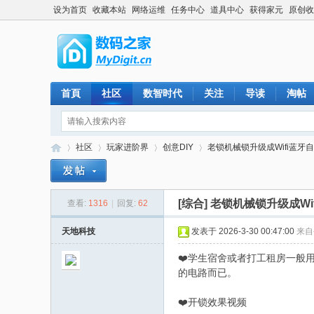
设为首页
收藏本站
网络运维
任务中心
道具中心
获得家元
原创收
首頁
社区
数智时代
关注
导读
淘帖
社区
玩家进阶界
创意DIY
老锁机械锁升级成Wifi蓝牙
[综合]
老锁机械锁升级成Wi
查看:
1316
|
回复:
62
数
»
›
›
›
天地科技
发表于 2026-3-30 00:47:00
来自
❤️学生宿舍或者打工租房一般
的电路而已。
❤️开锁效果视频