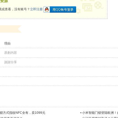
资源
载或查看，没有账号？
立即注册
理由
原創內容
謝謝分享
锁方式指纹NFC全有，卖1099元
•
小米智能门锁登陆欧洲！