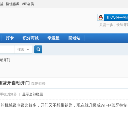
益
搜优惠券
VIP会员
只需一步，快速开
打卡
积分商城
幸运屋
回老站
搜索
搜
自动开门
索
fi蓝牙自动开门
[复制链接]
手机浏览器
|
显示全部楼层
用的机械锁老锁比较多，开门又不想带钥匙，现在就升级成WIFI+蓝牙