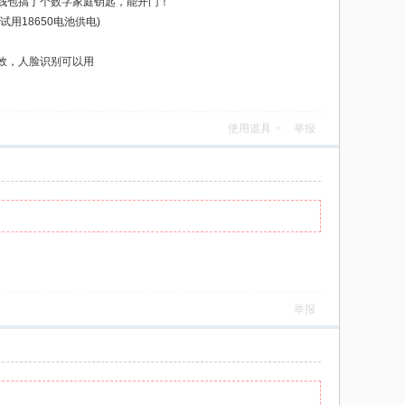
钱包搞了个数字家庭钥匙，能开门！
用18650电池供电)
效，人脸识别可以用
使用道具
举报
举报